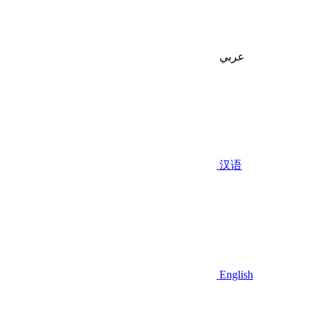
عربي
汉语
English