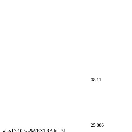
08:11
25,886
منذ 3:10 اعوام%!(EXTRA int=5)